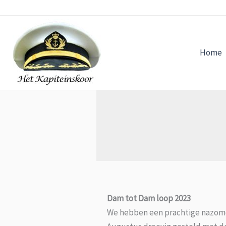
Ga
naar
de
inhoud
Home
Dam tot Dam loop 2023
We hebben een prachtige nazome