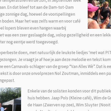
e temperaturen en de zon, in September leek
gaan. En dat bleef tot aan de Dam-tot-Dam
tige zonnige dag, hoewel de voorspellingen
 boden. Maar het was zelfs warm en voor café
el lopers bleven even hangen waarbij
t was een zeer geslaagde dag, volop gezelligheid en een lekk
ater nog eentje werd toegevoegd.
perbeste doen, met natuurlijk de leukste liedjes ‘met wat PIT’
ezongen. Je vraagt je af hoe je aan deze melodie en tekst ko
ine een Carnavals-schlager van de groep “Van Alles Wè”. Dat is
De tekst is door onze onvolprezen Nol Zoutman, inmiddels een pa
ngepast.
Enkele van de solisten konden voor dit publiek 
huis hebben. Jaap Pols (Kleine café), Wim de Gra
de Haan (Zwerven op zee), Wim Sluyter (Nooit z