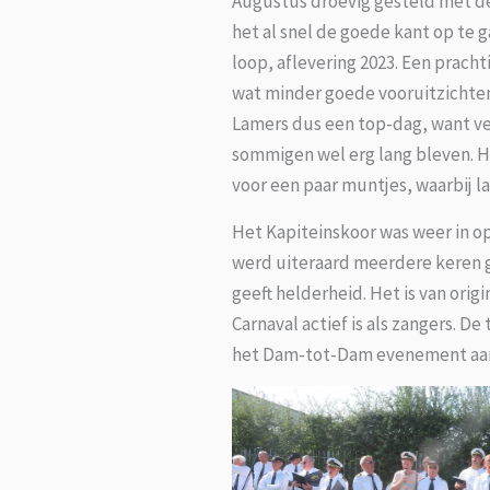
Augustus droevig gesteld met d
het al snel de goede kant op te 
loop, aflevering 2023. Een prach
wat minder goede vooruitzichten
Lamers dus een top-dag, want ve
sommigen wel erg lang bleven. He
voor een paar muntjes, waarbij l
Het Kapiteinskoor was weer in op
werd uiteraard meerdere keren g
geeft helderheid. Het is van orig
Carnaval actief is als zangers. 
het Dam-tot-Dam evenement aa