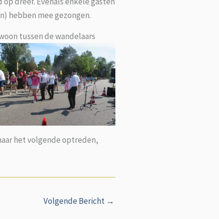
 op dreef. Evenals enkele gasten
oon) hebben mee gezongen.
gewoon tussen de wandelaars
 naar het volgende optreden,
Volgende Bericht
→