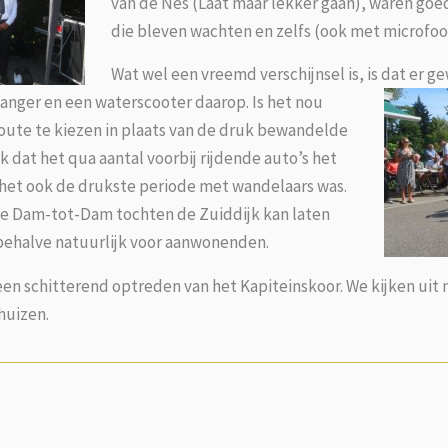
van de Nes (Laat maar lekker gaan), waren goed
die bleven wachten en zelfs (ook met microf
Wat wel een vreemd verschijnsel is, is dat er 
hanger en een waterscooter daarop.
Is het nou
route te kiezen in plaats van de druk bewandelde
k dat het qua aantal voorbij rijdende auto’s het
het ook de drukste periode met wandelaars was.
 de Dam-tot-Dam tochten de Zuiddijk kan laten
 behalve natuurlijk voor aanwonenden.
en schitterend optreden van het Kapiteinskoor. We kijken uit
shuizen.