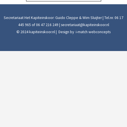
Secretariaat Het Kapiteinskoor: Guido Cleppe & Wim Sluijter | Tel.nr.
06 17
445 965
of
06 47 216 249
|
secretariaat@kapiteinskoor.nl
© 2024 kapiteinskoor.nl | Design by
i-match webconcepts