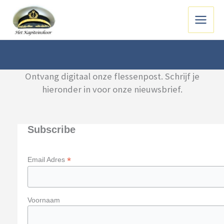
Ga
naar
Main
de
inhoud
Menu
Ontvang digitaal onze flessenpost. Schrijf je
hieronder in voor onze nieuwsbrief.
Subscribe
*
Email Adres
Voornaam