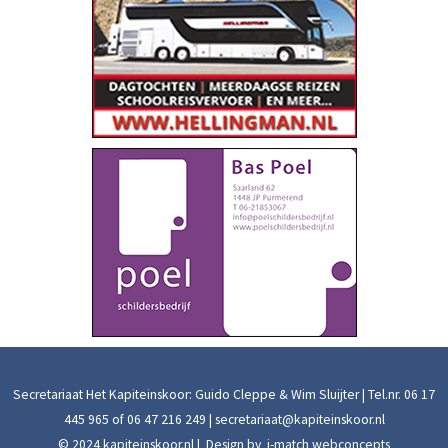
Secretariaat Het Kapiteinskoor: Guido Cleppe & Wim Sluijter | Tel.nr.
06 17
445 965
of
06 47 216 249
|
secretariaat@kapiteinskoor.nl
© 2024 kapiteinskoor.nl | Design by
i-match webconcepts