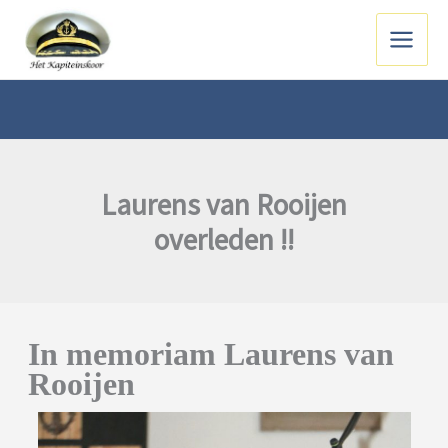
Ga
naar
Main
de
inhoud
Menu
Laurens van Rooijen
overleden !!
In memoriam Laurens van
Rooijen