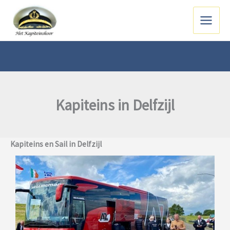
Ga
naar
Main
de
inhoud
Menu
Kapiteins in Delfzijl
Kapiteins en Sail in Delfzijl