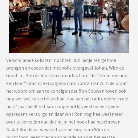
Verschillende solisten mochten hun liedje ten gehore
brengen en deden dat met volle overgave! Johan, Wim de
Graaf Jr., Bob de Vries en natuurlijk Carel die “Zoen me nog
een keer” bracht. Vervolgens nam voorzitter Wim de Graaf
het woord om aan te kondigen dat Ron Couwenhoven ook
nog wel wat te vertellen had. Hoe kan het ook anders: in die
nu 27 jaar heeft het koor ongelooflijk veel beleefd, vele
optredens verzorgd en daar wist Ron nog heel veel meer
over te vertellen dan dat hij in het boek had beschreven.
Nadat Ron klaar was met zijn betoog nam Wim de
microfoon weer over en kondigde aan dat het eerste