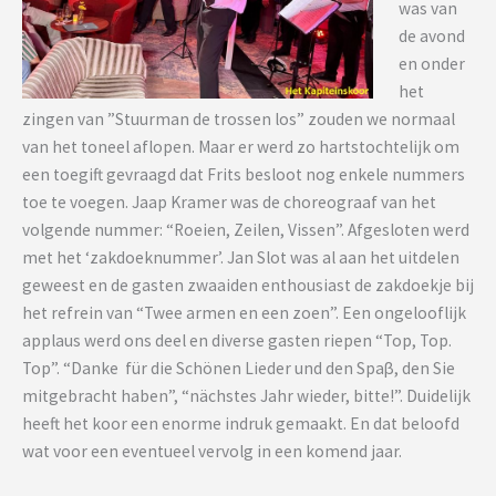
was van
de avond
en onder
het
zingen van ”Stuurman de trossen los” zouden we normaal
van het toneel aflopen. Maar er werd zo hartstochtelijk om
een toegift gevraagd dat Frits besloot nog enkele nummers
toe te voegen. Jaap Kramer was de choreograaf van het
volgende nummer: “Roeien, Zeilen, Vissen”. Afgesloten werd
met het ‘zakdoeknummer’. Jan Slot was al aan het uitdelen
geweest en de gasten zwaaiden enthousiast de zakdoekje bij
het refrein van “Twee armen en een zoen”. Een ongelooflijk
applaus werd ons deel en diverse gasten riepen “Top, Top.
Top”. “Danke für die Schönen Lieder und den Spaβ, den Sie
mitgebracht haben”, “nächstes Jahr wieder, bitte!”. Duidelijk
heeft het koor een enorme indruk gemaakt. En dat beloofd
wat voor een eventueel vervolg in een komend jaar.