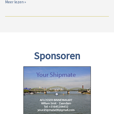
Kapiteinskoor
Meer lezen »
present
op
de
Compass
Opera
Sponsoren