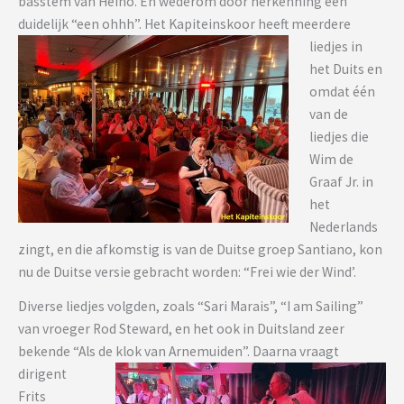
basstem van Heino. En wederom door herkenning een
duidelijk “een ohhh”.
Het Kapiteinskoor heeft meerdere
liedjes in
het Duits en
omdat één
van de
liedjes die
Wim de
Graaf Jr. in
het
Nederlands
zingt, en die afkomstig is van de Duitse groep Santiano, kon
nu de Duitse versie gebracht worden: “Frei wie der Wind’.
Diverse liedjes volgden, zoals “Sari Marais”, “I am Sailing”
van vroeger Rod Steward, en het ook in Duitsland zeer
bekende “Als de klok van Arnemuiden”.
Daarna vraagt
dirigent
Frits