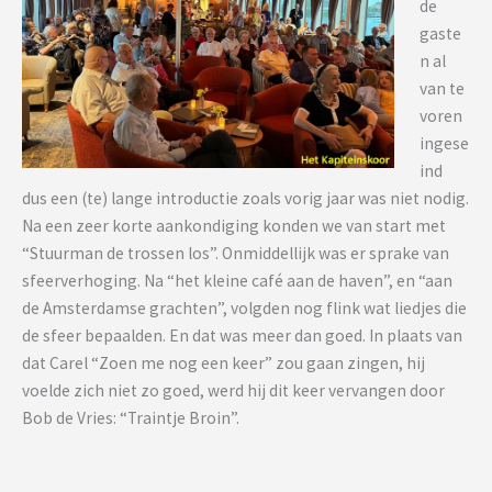
de
gaste
n al
van te
voren
ingese
ind
dus een (te) lange introductie zoals vorig jaar was niet nodig.
Na een zeer korte aankondiging konden we van start met
“Stuurman de trossen los”. Onmiddellijk was er sprake van
sfeerverhoging. Na “het kleine café aan de haven”, en “aan
de Amsterdamse grachten”, volgden nog flink wat liedjes die
de sfeer bepaalden. En dat was meer dan goed. In plaats van
dat Carel “Zoen me nog een keer” zou gaan zingen, hij
voelde zich niet zo goed, werd hij dit keer vervangen door
Bob de Vries: “Traintje Broin”.