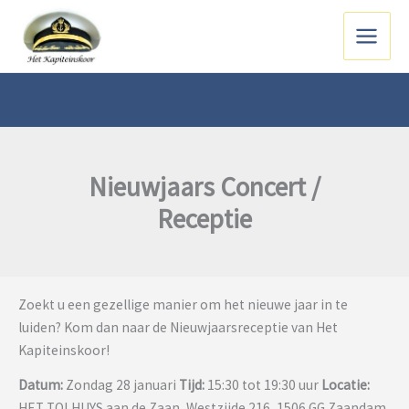
Ga
naar
Main
de
inhoud
Menu
Nieuwjaars Concert /
Receptie
Zoekt u een gezellige manier om het nieuwe jaar in te
luiden? Kom dan naar de Nieuwjaarsreceptie van Het
Kapiteinskoor!
Datum:
Zondag 28 januari
Tijd:
15:30 tot 19:30 uur
Locatie:
HET TOLHUYS aan de Zaan, Westzijde 216, 1506 GG Zaandam