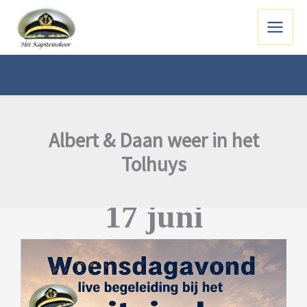
Ga
naar
Main
de
inhoud
Menu
Albert & Daan weer in het
Tolhuys
17 juni