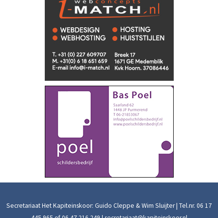
Secretariaat Het Kapiteinskoor: Guido Cleppe & Wim Sluijter | Tel.nr.
06 17
445 965
of
06 47 216 249
|
secretariaat@kapiteinskoor.nl