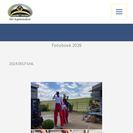
Ga
naar
Main
de
inhoud
Menu
Fotoboek 2026
2024 DELFSAIL