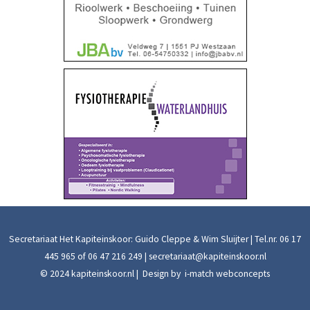
Secretariaat Het Kapiteinskoor: Guido Cleppe & Wim Sluijter | Tel.nr.
06 17
445 965
of
06 47 216 249
|
secretariaat@kapiteinskoor.nl
© 2024 kapiteinskoor.nl | Design by
i-match webconcepts