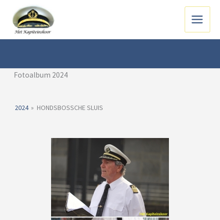
Ga
naar
Main
de
inhoud
Menu
Fotoalbum 2024
2024
»
HONDSBOSSCHE SLUIS