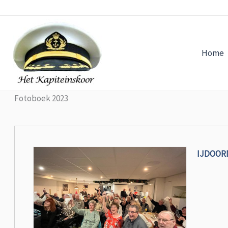
Ga
naar
de
inhoud
Home
Fotoboek 2023
IJDOOR