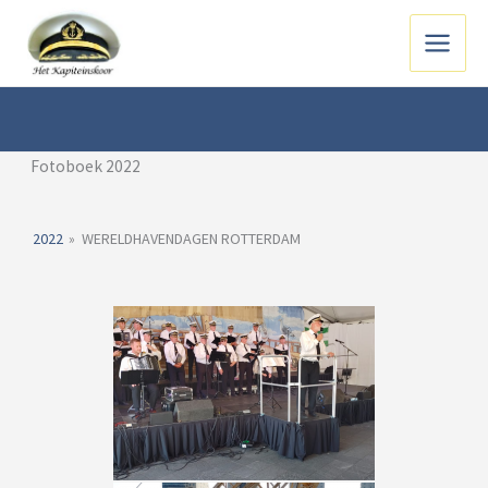
Ga
naar
Main
de
inhoud
Menu
Fotoboek 2022
2022
»
WERELDHAVENDAGEN ROTTERDAM